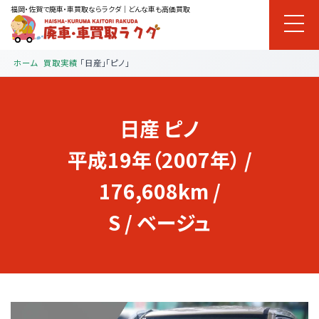
福岡・佐賀で廃車・車買取ならラクダ｜どんな車も高価買取
ホーム
買取実績
「日産」「ピノ」
日産
ピノ
平成19年（2007年） /
176,608km /
S / ベージュ