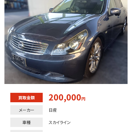
200,000
買取金額
円
メーカー
日産
車種
スカイライン