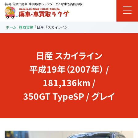
福岡・佐賀で廃車・車買取ならラクダ｜どんな車も高価買取
ホーム
買取実績
「日産」「スカイライン」
日産
スカイライン
平成19年（2007年） /
181,136km /
350GT TypeSP / グレイ